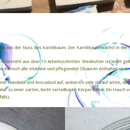
dukt aus der Nuss des Karitèbaum. Der Karitèbaum wächst in der 
 besteht aus über 10 Arbeitsschritten. Sheabutter ist leicht gelbl
 in ihr noch alle Vitamine und pflegenden Ölsäuren enthalten sind.
it Mandelöl und Avocadoöl auf, wobei ich sehr darauf achte, das
r zu einer zarten, leicht verteilbaren Körpersahne. Ein Hauch v
lls).