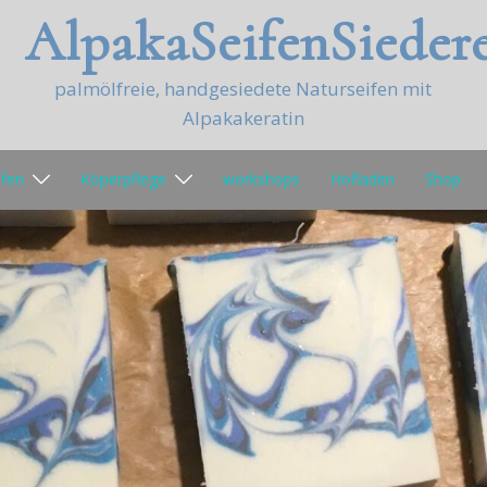
AlpakaSeifenSiedere
palmölfreie, handgesiedete Naturseifen mit
Alpakakeratin
ifen
Köperpflege
workshops
Hofladen
Shop