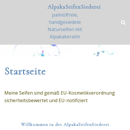
Zum
AlpakaSeifenSiederei
Inhalt
palmölfreie,
springen
handgesiedete
Naturseifen mit
Alpakakeratin
Startseite
Meine Seifen sind gemäß EU-Kosmetikverordnung
sicherheitsbewertet und EU-notifiziert
Willkommen in der AlpakaSeifenSiederei